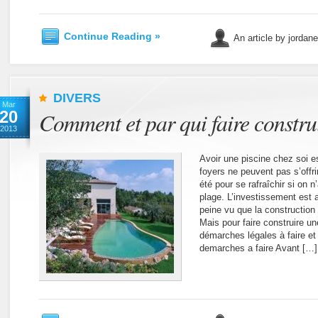
Continue Reading »
An article by jordan
DIVERS
Mar
20
Comment et par qui faire construi
2013
Avoir une piscine chez soi 
foyers ne peuvent pas s’offrir
été pour se rafraîchir si on n’
plage. L’investissement est
peine vu que la construction
Mais pour faire construire un
démarches légales à faire et q
demarches a faire Avant […]