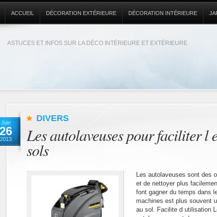
ACCUEIL
DÉCORATION EXTÉRIEURE
DÉCORATION INTÉRIEURE
JA
ASTUCES ET INFOS SUR LA DÉCO INTÉRIEURE ET EXTÉRIEURE
DIVERS
Juin
26
Les autolaveuses pour faciliter l 
2013
sols
Les autolaveuses sont des ou
et de nettoyer plus facilemen
font gagner du temps dans l
machines est plus souvent ut
au sol. Facilite d utilisation