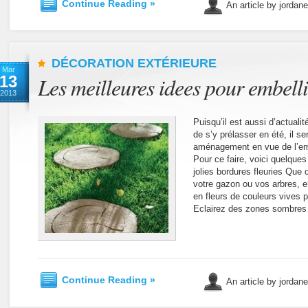
Continue Reading »
An article by jordan
DÉCORATION EXTÉRIEURE
Mar
13
Les meilleures idees pour embelli
2013
Puisqu’il est aussi d’actualit
de s’y prélasser en été, il s
aménagement en vue de l’embe
Pour ce faire, voici quelques
jolies bordures fleuries Que 
votre gazon ou vos arbres, e
en fleurs de couleurs vives p
Eclairez des zones sombres
Continue Reading »
An article by jordan