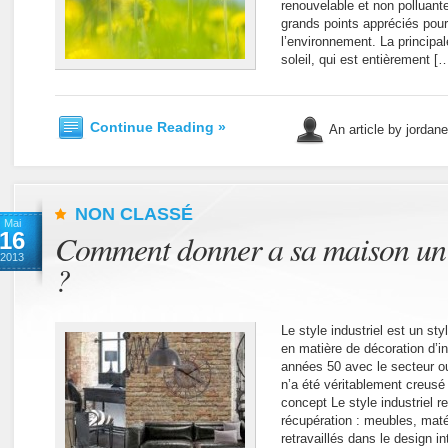
renouvelable et non polluante
grands points appréciés pour
l’environnement. La principal
soleil, qui est entièrement [
Continue Reading »
An article by jordan
NON CLASSÉ
Mai
16
Comment donner a sa maison un s
2013
?
Le style industriel est un st
en matière de décoration d’int
années 50 avec le secteur ou
n’a été véritablement creusé
concept Le style industriel re
récupération : meubles, matér
retravaillés dans le design i