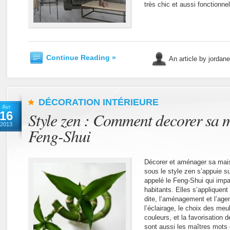
très chic et aussi fonctionnel
Continue Reading »
An article by jordan
DÉCORATION INTÉRIEURE
Avr
16
Style zen : Comment decorer sa 
2013
Feng-Shui
Décorer et aménager sa mais
sous le style zen s’appuie sur
appelé le Feng-Shui qui imp
habitants. Elles s’appliquent
dite, l’aménagement et l’ag
l’éclairage, le choix des me
couleurs, et la favorisation d
sont aussi les maîtres mots 