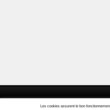
Les cookies assurent le bon fonctionnement d
© Copyright 2012 Aufoyer.fr