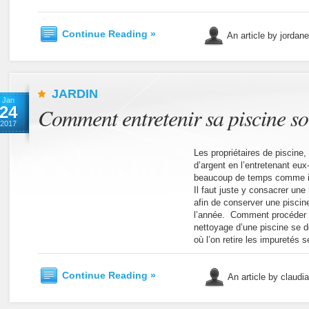
Continue Reading »
An article by jordan
JARDIN
Jan
24
Comment entretenir sa piscine s
2017
Les propriétaires de piscine
d’argent en l’entretenant eu
beaucoup de temps comme il
Il faut juste y consacrer une
afin de conserver une piscin
l’année. Comment procéder p
nettoyage d’une piscine se d
où l’on retire les impuretés 
Continue Reading »
An article by claudi