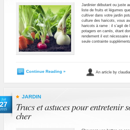
Jardinier débutant ou juste a
liste de fruits et légumes q
cultiver dans votre jardin p
culture des haricots, vous av
haricots à rame : il s’agit de
potagers en carrés, étant do
rendement il est nécessaire d
seule contrainte supplémenta
Continue Reading »
An article by claudi
JARDIN
Juil
27
Trucs et astuces pour entretenir s
2015
cher