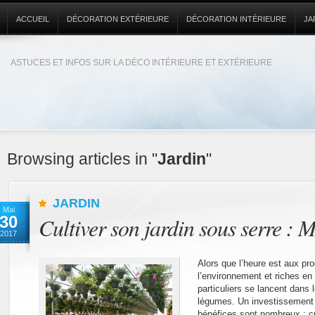
ACCUEIL
DÉCORATION EXTÉRIEURE
DÉCORATION INTÉRIEURE
JA
ASTUCES ET INFOS SUR LA DÉCO INTÉRIEURE ET EXTÉRIEURE
Browsing articles in "
Jardin
"
JARDIN
Mai
30
Cultiver son jardin sous serre :
2017
Alors que l’heure est aux pro
l’environnement et riches en
particuliers se lancent dans l
légumes. Un investissement 
bénéfices sont nombreux : cu