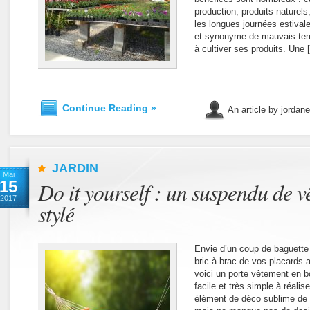
production, produits naturel
les longues journées estivale
et synonyme de mauvais temp
à cultiver ses produits. Une 
Continue Reading »
An article by jordan
JARDIN
Mai
15
Do it yourself : un suspendu de v
2017
stylé
Envie d’un coup de baguette
bric-à-brac de vos placards
voici un porte vêtement en b
facile et très simple à réali
élément de déco sublime de v