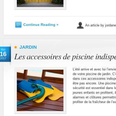
Continue Reading »
An article by jordan
JARDIN
Mar
16
Les accessoires de piscine indisp
2017
L’été arrive et avec lui l’envi
de votre piscine de jardin. C
dans ces accessoires indisp
être pas encore. Une piscine
sécurité est essentiel dans l
jeunes enfants en profitent, i
alarmes et clôtures permettr
profiter de la fraîcheur de l’