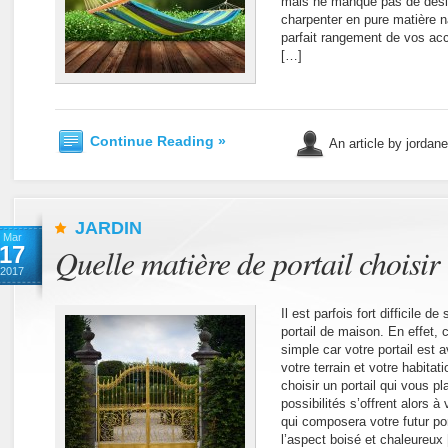
mais ne manque pas de desi
charpenter en pure matière n
parfait rangement de vos ac
[…]
Continue Reading »
An article by jordan
JARDIN
Mar
17
Quelle matière de portail choisir
2017
Il est parfois fort difficile d
portail de maison. En effet, 
simple car votre portail est
votre terrain et votre habitat
choisir un portail qui vous pl
possibilités s’offrent alors 
qui composera votre futur port
l’aspect boisé et chaleureux