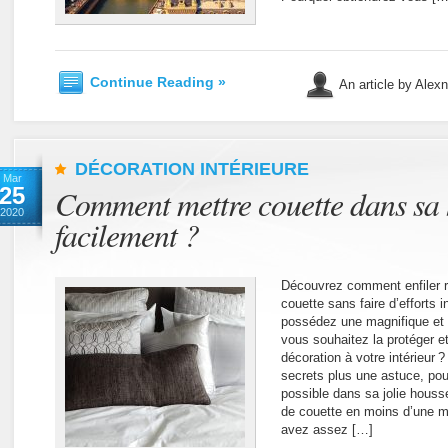
Continue Reading »
An article by Alex
DÉCORATION INTÉRIEURE
Mar
25
Comment mettre couette dans sa
2020
facilement ?
Découvrez comment enfiler 
couette sans faire d’efforts i
possédez une magnifique et 
vous souhaitez la protéger e
décoration à votre intérieur
secrets plus une astuce, pou
possible dans sa jolie hous
de couette en moins d’une mi
avez assez […]