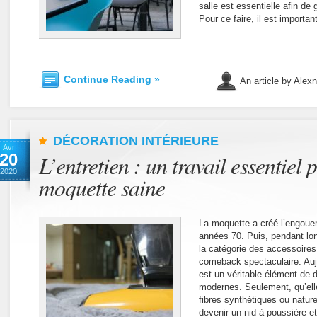
salle est essentielle afin de
Pour ce faire, il est importa
Continue Reading »
An article by Alex
DÉCORATION INTÉRIEURE
Avr
20
L’entretien : un travail essentiel
2020
moquette saine
La moquette a créé l’engoue
années 70. Puis, pendant lo
la catégorie des accessoires
comeback spectaculaire. Auj
est un véritable élément de d
modernes. Seulement, qu’elle 
fibres synthétiques ou naturel
devenir un nid à poussière et