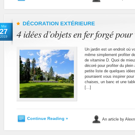
DÉCORATION EXTÉRIEURE
Mai
27
4 idées d’objets en fer forgé pour 
2019
Un jardin est un endroit où v
même simplement profiter des
de vitamine D. Quoi de mieu
décoré pour profiter du plein 
petite liste de quelques idée
pourraient vous inspirer pour
chaises, un banc et une tabl
[…]
Continue Reading »
An article by Alex