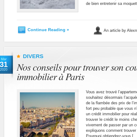
de bien entretenir sa moquet
Continue Reading »
An article by Alex
DIVERS
Mar
31
Nos conseils pour trouver son cou
2020
immobilier à Paris
Vous avez trouvé l’apparteme
souhaitez désormais l’acqu
de la flambée des prix de l’im
fort peu probable que vous n
un crédit immobilier pour réa
trouver le crédit le moins ch
vivement de passer par un co
expliquons comment trouver l
Pourquoi obtiendrez-vous […