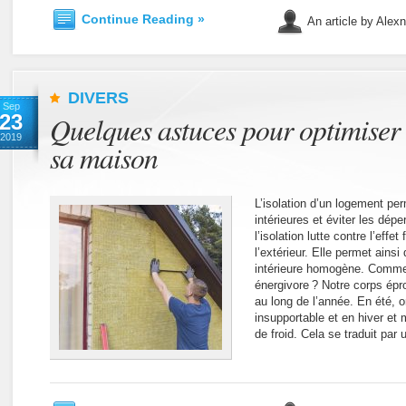
Continue Reading »
An article by Alex
DIVERS
Sep
23
Quelques astuces pour optimiser 
2019
sa maison
L’isolation d’un logement pe
intérieures et éviter les dépe
l’isolation lutte contre l’eff
l’extérieur. Elle permet ainsi
intérieure homogène. Comme
énergivore ? Notre corps épr
au long de l’année. En été, 
insupportable et en hiver et 
de froid. Cela se traduit par