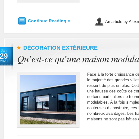
Continue Reading »
An article by Alex
DÉCORATION EXTÉRIEURE
Jan
29
Qu’est-ce qu’une maison modulab
2020
Face à la forte croissance 
la majorité des grandes ville
ressent de plus en plus. Cet
une hausse des coûts de con
certains particuliers se tou
modulables. À la fois simple
couteuses à construire, ces 
nombreux avantages. Les ha
maisons ne sont pas bâties 