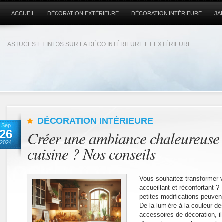
ACCUEIL
DÉCORATION EXTÉRIEURE
DÉCORATION INTÉRIEURE
JA
ASTUCES ET INFOS SUR LA DÉCO INTÉRIEURE ET EXTÉRIEURE
DÉCORATION INTÉRIEURE
Sep
26
Créer une ambiance chaleureuse 
2024
cuisine ? Nos conseils
Vous souhaitez transformer v
accueillant et réconfortant
petites modifications peuvent
De la lumière à la couleur d
accessoires de décoration, 