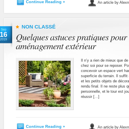
Continue Reading »
An article by Alex
NON CLASSÉ
Sep
16
Quelques astuces pratiques pour 
2019
aménagement extérieur
Il n’y a rien de mieux que d
chez soi pour se reposer. Pou
concevoir un espace vert ha
superficie du terrain. Il suff
et les petits objets de décora
rendu final. Il ne reste plus 
personnelle, et le tour est j
réussir […]
Continue Reading »
An article by Alex