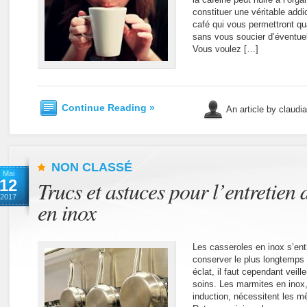
constituer une véritable addic
café qui vous permettront q
sans vous soucier d’éventue
Vous voulez […]
Continue Reading »
An article by claudi
NON CLASSÉ
Mai
12
Trucs et astuces pour l’entretien 
2017
en inox
Les casseroles en inox s’ent
conserver le plus longtemps 
éclat, il faut cependant veill
soins. Les marmites en inox,
induction, nécessitent les m