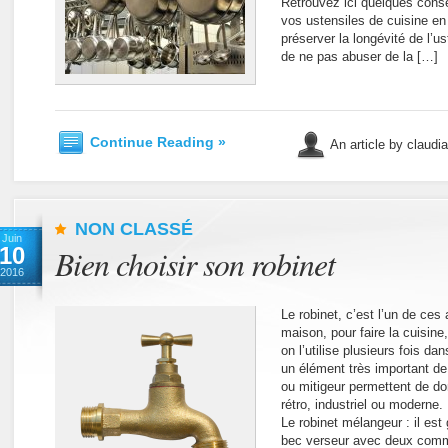
Retrouvez ici quelques conse
vos ustensiles de cuisine en
préserver la longévité de l’us
de ne pas abuser de la […]
Continue Reading »
An article by claudi
NON CLASSÉ
Juin
10
Bien choisir son robinet
2016
Le robinet, c’est l’un de ces
maison, pour faire la cuisine,
on l’utilise plusieurs fois da
un élément très important de 
ou mitigeur permettent de do
rétro, industriel ou moderne.
Le robinet mélangeur : il est
bec verseur avec deux comma