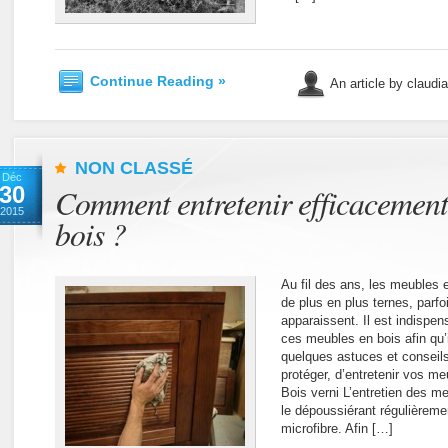
Continue Reading »
An article by claudi
NON CLASSÉ
Déc
30
Comment entretenir efficacement
2015
bois ?
Au fil des ans, les meubles 
de plus en plus ternes, par
apparaissent. Il est indispen
ces meubles en bois afin qu’i
quelques astuces et conseils
protéger, d’entretenir vos m
Bois verni L’entretien des me
le dépoussiérant régulièremen
microfibre. Afin […]