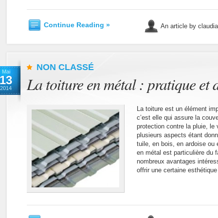
Continue Reading »
An article by claudi
NON CLASSÉ
Mai
13
La toiture en métal : pratique et 
2014
La toiture est un élément im
c’est elle qui assure la couv
protection contre la pluie, le 
plusieurs aspects étant donn
tuile, en bois, en ardoise ou 
en métal est particulière du f
nombreux avantages intéressa
offrir une certaine esthétiqu