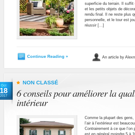
superficie du terrain. Il suff
et les petits objets de décora
rendu final. Il ne reste plus 
personnelle, et le tour est j
réussir […]
Continue Reading »
An article by Alex
NON CLASSÉ
Oct
18
6 conseils pour améliorer la quali
2017
intérieur
Comme la plupart des gens,
l’air à l’extérieur est beaucou
Contrairement à ce que l’on p
est en général moindre 5 à 10 