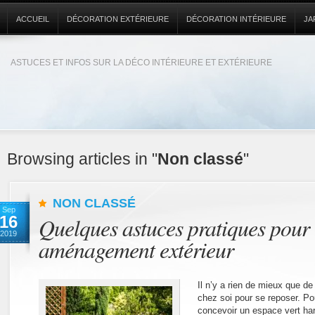
ACCUEIL
DÉCORATION EXTÉRIEURE
DÉCORATION INTÉRIEURE
JA
ASTUCES ET INFOS SUR LA DÉCO INTÉRIEURE ET EXTÉRIEURE
Browsing articles in "
Non classé
"
NON CLASSÉ
Sep
16
Quelques astuces pratiques pour 
2019
aménagement extérieur
Il n’y a rien de mieux que d
chez soi pour se reposer. Pou
concevoir un espace vert ha