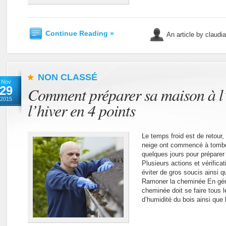
Continue Reading »
An article by claudi
NON CLASSÉ
Nov
29
Comment préparer sa maison à l’
2015
l’hiver en 4 points
Le temps froid est de retour,
neige ont commencé à tombe
quelques jours pour préparer 
Plusieurs actions et vérifica
éviter de gros soucis ains
Ramoner la cheminée En gén
cheminée doit se faire tous l
d’humidité du bois ainsi que 