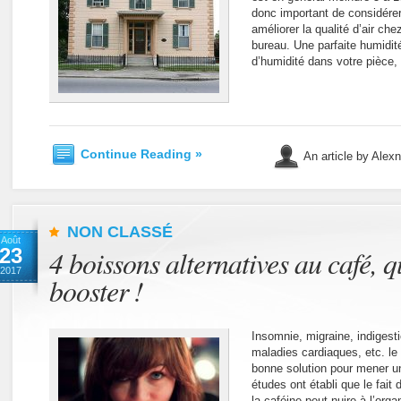
donc important de considérer
améliorer la qualité d’air ch
bureau. Une parfaite humidit
d’humidité dans votre pièce,
Continue Reading »
An article by Alex
NON CLASSÉ
Août
23
4 boissons alternatives au café, q
2017
booster !
Insomnie, migraine, indigest
maladies cardiaques, etc. le
bonne solution pour mener u
études ont établi que le fai
la caféine peut nuire à l’org