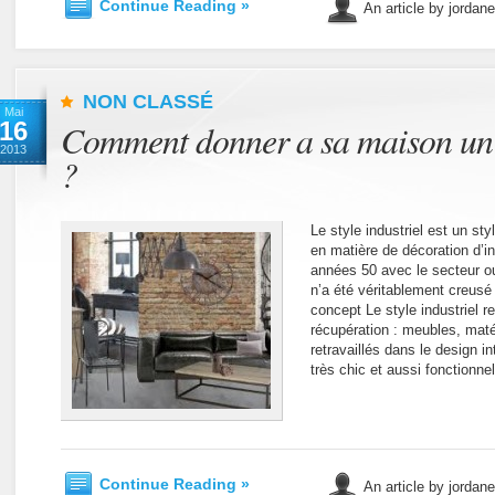
Continue Reading »
An article by jordan
NON CLASSÉ
Mai
16
Comment donner a sa maison un s
2013
?
Le style industriel est un st
en matière de décoration d’int
années 50 avec le secteur ou
n’a été véritablement creusé
concept Le style industriel re
récupération : meubles, matér
retravaillés dans le design i
très chic et aussi fonctionnel
Continue Reading »
An article by jordan