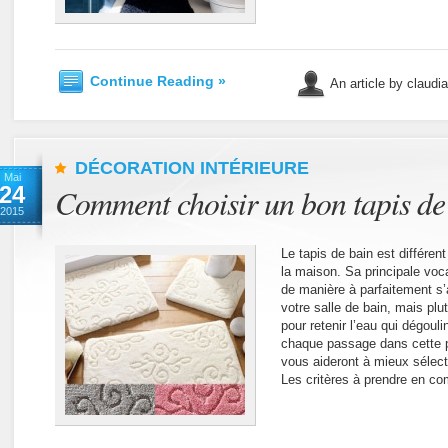
Continue Reading »
An article by claudi
DÉCORATION INTÉRIEURE
Mai
24
Comment choisir un bon tapis de
2015
Le tapis de bain est différen
la maison. Sa principale voca
de manière à parfaitement s’
votre salle de bain, mais plu
pour retenir l’eau qui dégoul
chaque passage dans cette p
vous aideront à mieux sélec
Les critères à prendre en c