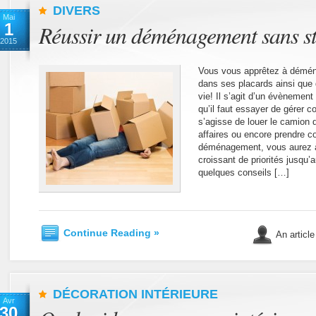
DIVERS
Mai
1
Réussir un déménagement sans st
2015
Vous vous apprêtez à déménag
dans ses placards ainsi que 
vie! Il s’agit d’un évènemen
qu’il faut essayer de gérer c
s’agisse de louer le camion
affaires ou encore prendre 
déménagement, vous aurez à
croissant de priorités jusqu’a
quelques conseils […]
Continue Reading »
An article
DÉCORATION INTÉRIEURE
Avr
30