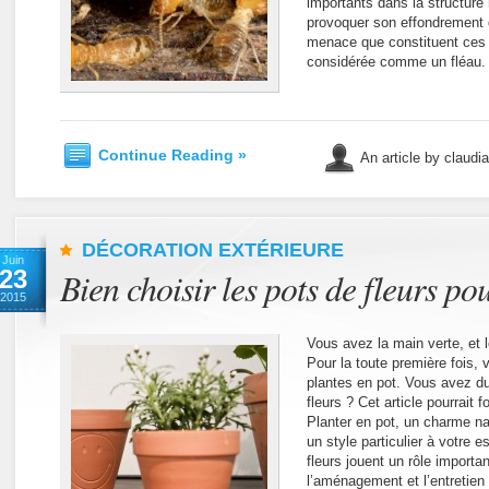
importants dans la structu
provoquer son effondrement 
menace que constituent ces 
considérée comme un fléau. E
Continue Reading »
An article by claudi
DÉCORATION EXTÉRIEURE
Juin
23
Bien choisir les pots de fleurs po
2015
Vous avez la main verte, et 
Pour la toute première fois,
plantes en pot. Vous avez du
fleurs ? Cet article pourrait
Planter en pot, un charme nat
un style particulier à votre 
fleurs jouent un rôle importa
l’aménagement et l’entretien 