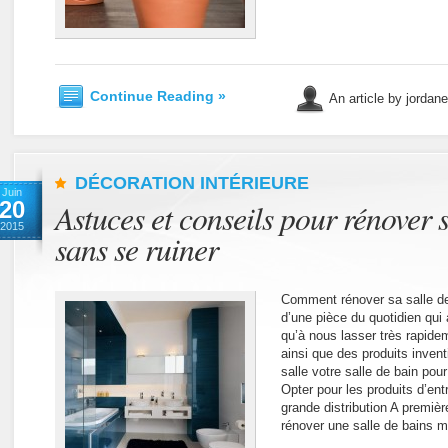
Continue Reading »
An article by jordan
DÉCORATION INTÉRIEURE
Juin
20
Astuces et conseils pour rénover s
2015
sans se ruiner
Comment rénover sa salle de 
d’une pièce du quotidien qui
qu’à nous lasser très rapid
ainsi que des produits inventi
salle votre salle de bain p
Opter pour les produits d’en
grande distribution A premièr
rénover une salle de bains 