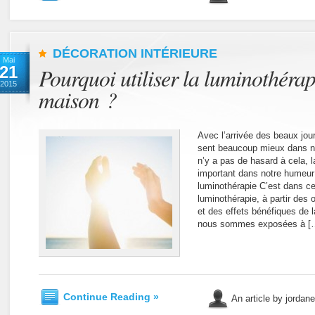
DÉCORATION INTÉRIEURE
Mai
21
Pourquoi utiliser la luminothérap
2015
maison ?
Avec l’arrivée des beaux jou
sent beaucoup mieux dans no
n’y a pas de hasard à cela, l
important dans notre humeur 
luminothérapie C’est dans ce
luminothérapie, à partir des 
et des effets bénéfiques de l
nous sommes exposées à [
Continue Reading »
An article by jordan