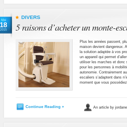
DIVERS
Mai
18
5 raisons d’acheter un monte-esc
2015
Plus les années passent, plus
maison devient dangereux. Ai
la solution adaptée à vos pr
un appareil qui permet d’alle
utiliser les marches et donc
pour les personnes à mobilit
autonomie. Contrairement au
escaliers s’adaptent dans n’i
moment que vous possédiez u
Continue Reading »
An article by jordan