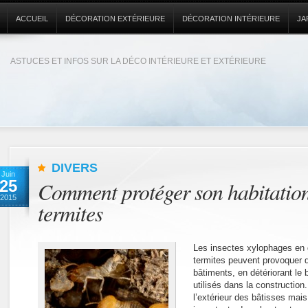
ACCUEIL
DÉCORATION EXTÉRIEURE
DÉCORATION INTÉRIEURE
JA
ASTUCES ET INFOS SUR LA DÉCO INTÉRIEURE ET EXTÉRIEURE
DIVERS
Juin
25
Comment protéger son habitation
2015
termites
Les insectes xylophages en g
termites peuvent provoquer 
bâtiments, en détériorant le 
utilisés dans la construction
l’extérieur des bâtisses mai