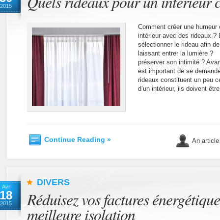
Quels rideaux pour un intérieur c
2015
Comment créer une humeur c
intérieur avec des rideaux ?
sélectionner le rideau afin de
laissant entrer la lumière ?
préserver son intimité ? Avan
est important de se demande
rideaux constituent un peu c
d’un intérieur, ils doivent êtr
Continue Reading »
An article
DIVERS
Avr
18
Réduisez vos factures énergétiqu
2015
meilleure isolation