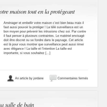
otre maison tout en la protégeant
Aménager et embellir votre maison c’est bien beau mais il
faut aussi pouvoir la protéger ! La télé surveillance est un
bon moyen pour prévenir les intrusions chez soi. Par contre
il faut penser à plusieurs contraintes. Le matériel envisagé
doit être discret ou se fondre dans le paysage. Cet article
est là pour vous montrer que surveillance peut aussi rimer
avec élégance ! La taille et l’intention La taille est
importante, si vous souhaitez […]
sur
An article by jordane
Commentaires fermés
Garder
la
beauté
de
votre
maison
a salle de bain
tout