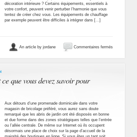
décoration intérieure ? Certains équipements, essentiels à
votre confort, peuvent venir perturber l’harmonie que vous
tentez de créer chez vous. Les équipements de chauffage
par exemple peuvent être difficiles à intégrer dans […]
sur
An article by jordane
Commentaires fermés
Des
radiateurs
qui
s’adaptent
à
N
votre
t ce que vous devez savoir pour
décoration
intérieure
Aux détours d’une promenade dominicale dans votre
magasin de bricolage préféré, vous aurez sans doute
remarqué que les abris de jardin ont été disposés en bonne
et due forme dans des zones stratégiques telles que l’entrée
ou l’allée centrale. De même sur Internet où ils occupent
désormais une place de choix sur la page d’accueil de la
majorité des boutiques en ligne. Si vous êtes un tant soit