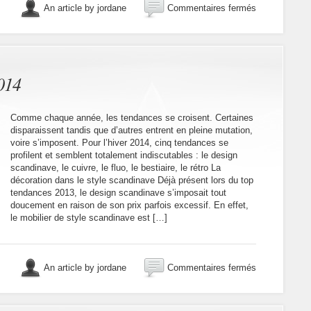
sur
An article by jordane
Commentaires fermés
Chambre
à
coucher
:
les
secrets
014
d’un
bon
éclairage
Comme chaque année, les tendances se croisent. Certaines
disparaissent tandis que d’autres entrent en pleine mutation,
voire s’imposent. Pour l’hiver 2014, cinq tendances se
profilent et semblent totalement indiscutables : le design
scandinave, le cuivre, le fluo, le bestiaire, le rétro La
décoration dans le style scandinave Déjà présent lors du top
tendances 2013, le design scandinave s’imposait tout
doucement en raison de son prix parfois excessif. En effet,
le mobilier de style scandinave est […]
sur
An article by jordane
Commentaires fermés
Les
tendances
déco
2014