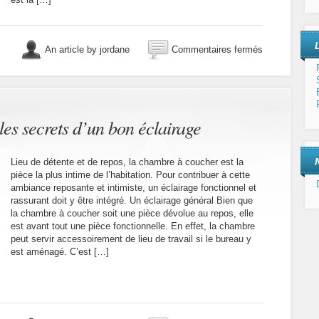
sur
An article by jordane
Commentaires fermés
Nos
conseils
pour
améliorer
la
performance
es secrets d’un bon éclairage
de
votre
habitation
Lieu de détente et de repos, la chambre à coucher est la
pièce la plus intime de l’habitation. Pour contribuer à cette
ambiance reposante et intimiste, un éclairage fonctionnel et
rassurant doit y être intégré. Un éclairage général Bien que
la chambre à coucher soit une pièce dévolue au repos, elle
est avant tout une pièce fonctionnelle. En effet, la chambre
peut servir accessoirement de lieu de travail si le bureau y
est aménagé. C’est […]