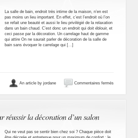
en
la
La salle de bain, endroit très intime de la maison, n’en est
protégeant
pas moins un lieu important. En effet, c’est l’endroit où l’on
se refait une beauté et aussi le lieu privilégié de la relaxation
dans un bain chaud. C’est donc un endroit qui doit éblouir, et
ceci passe par la décoration. Un carrelage haut de gamme
qui attire On ne saurait parler de décoration de la salle de
bain sans évoquer le carrelage qui […]
sur
An article by jordane
Commentaires fermés
Apprendre
à
décorer
sa
salle
de
r réussir la décoration d’un salon
bain
Qui ne veut pas se sentir bien chez soi ? Chaque pièce doit
être décorée et entretenue pour un maximum de confort ; le