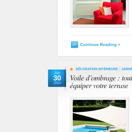
Continue Reading »
DÉCORATION INTÉRIEURE
//
JARDI
Juin
Voile d’ombrage : tou
30
équiper votre terrase
2014