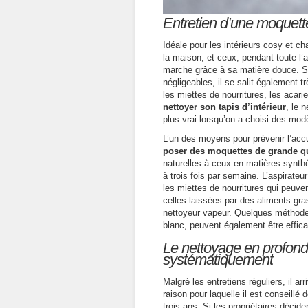
Entretien d’une moquette 
Idéale pour les intérieurs cosy et c
la maison, et ceux, pendant toute l’a
marche grâce à sa matière douce. S
négligeables, il se salit également t
les miettes de nourritures, les acari
nettoyer son tapis d’intérieur
, le 
plus vrai lorsqu’on a choisi des mod
L’un des moyens pour prévenir l’acc
poser des moquettes de grande qu
naturelles à ceux en matières synthéti
à trois fois par semaine. L’aspirateur
les miettes de nourritures qui peuve
celles laissées par des aliments gra
nettoyeur vapeur. Quelques méthodes
blanc, peuvent également être effic
Le nettoyage en profonde
systématiquement
Malgré les entretiens réguliers, il a
raison pour laquelle il est conseill
trois ans. Si les propriétaires décid