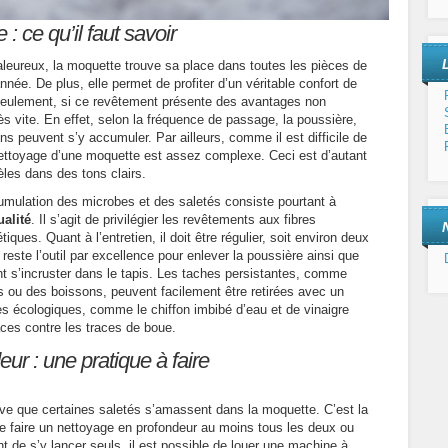
: ce qu’il faut savoir
haleureux, la moquette trouve sa place dans toutes les pièces de
nnée. De plus, elle permet de profiter d’un véritable confort de
eulement, si ce revêtement présente des avantages non
rès vite. En effet, selon la fréquence de passage, la poussière,
ens peuvent s’y accumuler. Par ailleurs, comme il est difficile de
nettoyage d’une moquette est assez complexe. Ceci est d’autant
èles dans des tons clairs.
umulation des microbes et des saletés consiste pourtant à
alité
. Il s’agit de privilégier les revêtements aux fibres
ques. Quant à l’entretien, il doit être régulier, soit environ deux
 reste l’outil par excellence pour enlever la poussière ainsi que
nt s’incruster dans le tapis. Les taches persistantes, comme
s ou des boissons, peuvent facilement être retirées avec un
 écologiques, comme le chiffon imbibé d’eau et de vinaigre
aces contre les traces de boue.
ur : une pratique à faire
rrive que certaines saletés s’amassent dans la moquette. C’est la
é de faire un nettoyage en profondeur au moins tous les deux ou
ent de s’y lancer seuls, il est possible de louer une machine à