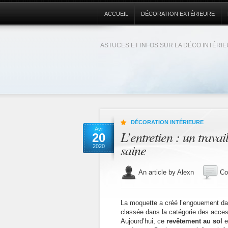
ACCUEIL
DÉCORATION EXTÉRIEURE
ASTUCES ET INFOS SUR LA DÉCO INTÉRI
DÉCORATION INTÉRIEURE
Avr
L’entretien : un trava
20
saine
2020
An article by Alexn
Co
La moquette a créé l’engouement dan
classée dans la catégorie des acces
Aujourd’hui, ce
revêtement au sol
e