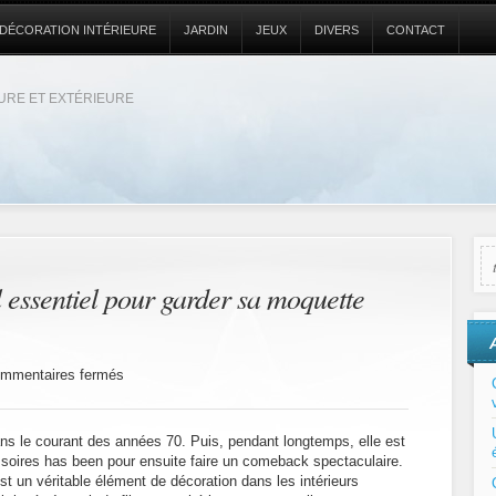
DÉCORATION INTÉRIEURE
JARDIN
JEUX
DIVERS
CONTACT
EURE ET EXTÉRIEURE
il essentiel pour garder sa moquette
sur
mmentaires fermés
L’entretien
:
un
s le courant des années 70. Puis, pendant longtemps, elle est
travail
soires has been pour ensuite faire un comeback spectaculaire.
essentiel
st un véritable élément de décoration dans les intérieurs
pour