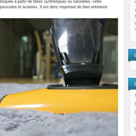
garder
riquée à partir de fibres synthétiques ou naturelles, cette
sa
 poussière et acariens. Il est donc important de bien entretenir
moquette
saine