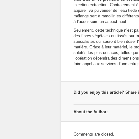
injection-extraction. Contrairement à
appareil va pulvériser de l’eau tièd
mélange sert à ramollir les différent
à l’accessoire un aspect neuf.
Seulement, cette technique n’est p
des fibres végétales ou tissés sur 
spécialistes qui sauront bien doser l
matière. Grâce à leur matériel, le p
saletés les plus coriaces, telles qu
l’opération dépendra des dimensions
faire appel aux services d’une entrep
Did you enjoy this article? Share i
About the Author:
Comments are closed.