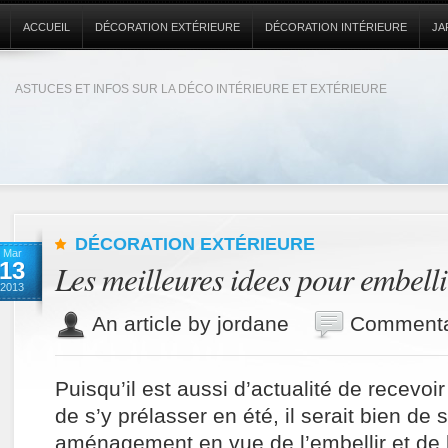
ACCUEIL
DÉCORATION EXTÉRIEURE
DÉCORATION INTÉRIEURE
JA
ASTUCES ET INFOS SUR LA DÉCO INTÉRIEURE ET EXTÉRIEURE
DÉCORATION EXTÉRIEURE
Mar
13
Les meilleures idees pour embelli
2013
An article by jordane
Commenta
Puisqu’il est aussi d’actualité de recevoir
de s’y prélasser en été, il serait bien de
aménagement en vue de l’embellir et de l