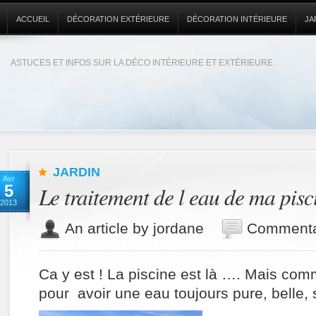
ACCUEIL
DÉCORATION EXTÉRIEURE
DÉCORATION INTÉRIEURE
JA
ASTUCES ET INFOS SUR LA DÉCO INTÉRIEURE ET EXTÉRIEURE
JARDIN
Avr
5
Le traitement de l eau de ma pisc
2013
An article by jordane
Commenta
Ca y est ! La piscine est là …. Mais comm
pour avoir une eau toujours pure, belle, 