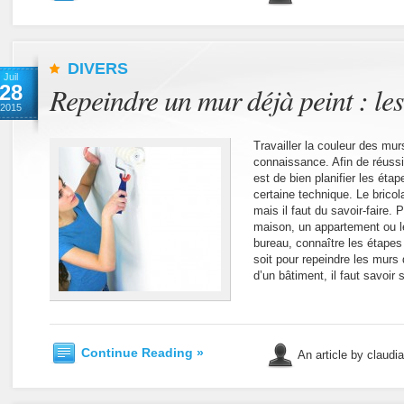
DIVERS
Juil
28
Repeindre un mur déjà peint : les
2015
Travailler la couleur des mu
connaissance. Afin de réussi
est de bien planifier les éta
certaine technique. Le bricol
mais il faut du savoir-faire.
maison, un appartement ou l
bureau, connaître les étapes
soit pour repeindre les murs d
d’un bâtiment, il faut savoir 
Continue Reading »
An article by claudi