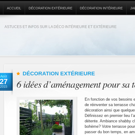
ACCUEIL
DÉCORATION EXTÉRIEURE
DÉCORATION INTÉRIEURE
JA
ASTUCES ET INFOS SUR LA DÉCO INTÉRIEURE ET EXTÉRIEURE
DÉCORATION EXTÉRIEURE
Août
27
6 idées d’aménagement pour sa t
2015
En fonction de vos besoins e
de réinventer sa terrasse c
décoration ainsi que quelques
Définissez en premier lieu l
détente. Ambiance shabby c
bohème? Votre terrasse pourra
passer du bon temps, en amo