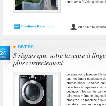
entre amis ? Voici quelques
Continue Reading »
An article by claudi
DIVERS
Août
24
5 signes que votre laveuse à ling
2015
plus correctement
Lorsque votre laveuse à linge
pas forcément nécessaire de 
professionnel. Certaines pa
détectées et réparées chez s
quelques infos sur les pannes
faire vous-même le diagnostic
problème. La machine à lave
constatez plus aucun signe d