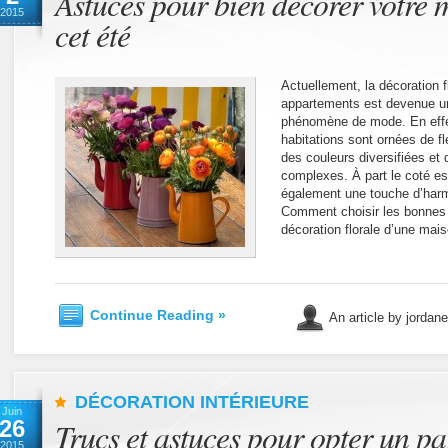
Astuces pour bien décorer votre 
2015
cet été
Actuellement, la décoration 
appartements est devenue un 
phénomène de mode. En effet
habitations sont ornées de fl
des couleurs diversifiées et
complexes. À part le coté es
également une touche d’harm
Comment choisir les bonnes f
décoration florale d’une mais
Continue Reading »
An article by jordan
DÉCORATION INTÉRIEURE
Juin
26
Trucs et astuces pour opter un pa
2015