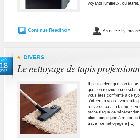
voyants lumineux, ou autre)
Continue Reading »
An article by jordan
DIVERS
Août
18
Le nettoyage de tapis professionn
2015
Il peut arriver que l’on fasse
que l’on renverse une substa
vous êtes confronté à ce typ
s’offrent à vous : vous attaq
renversé ou à la tâche, si v
tache risque de pénétrer dans
plus compliquée à retirer ou 
travail de nettoyage à […]