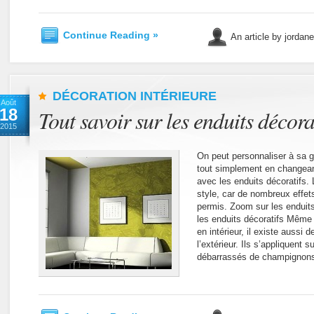
Continue Reading »
An article by jordan
DÉCORATION INTÉRIEURE
Août
18
Tout savoir sur les enduits décora
2015
On peut personnaliser à sa g
tout simplement en changeant
avec les enduits décoratifs. L
style, car de nombreux effet
permis. Zoom sur les enduits
les enduits décoratifs Même 
en intérieur, il existe aussi 
l’extérieur. Ils s’appliquent 
débarrassés de champignon