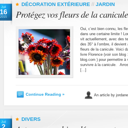
DÉCORATION EXTÉRIEURE
//
JARDIN
Juil
16
Protégez vos fleurs de la canicule
2015
Oui, c’est bien connu, les fl
dans une certaine limite ! L
vit actuellement, avec des t
des 35° à l’ombre, il devient 
fleurs de la canicule. Voici
livre Florence (voir son blog 
blog.com ) pour permettre à vo
survivre à la canicule. Arros
[…]
Continue Reading »
An article by jordan
DIVERS
Juil
2