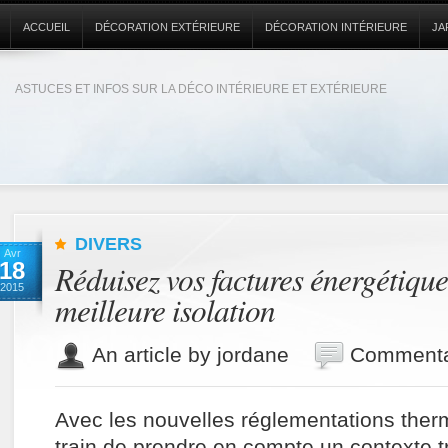
ACCUEIL
DÉCORATION EXTÉRIEURE
DÉCORATION INTÉRIEURE
JA
ASTUCES ET INFOS SUR LA DÉCO INTÉRIEURE ET EXTÉRIEURE
DIVERS
Avr
18
Réduisez vos factures énergétiqu
2015
meilleure isolation
An article by jordane
Commenta
Avec les nouvelles réglementations ther
train de prendre en compte un contexte tr