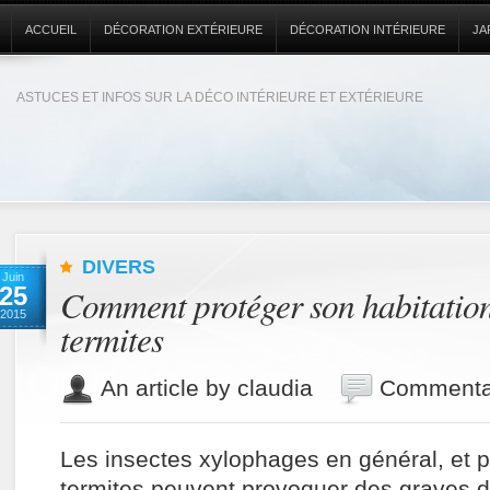
ACCUEIL
DÉCORATION EXTÉRIEURE
DÉCORATION INTÉRIEURE
JA
ASTUCES ET INFOS SUR LA DÉCO INTÉRIEURE ET EXTÉRIEURE
DIVERS
Juin
25
Comment protéger son habitation
2015
termites
An article by claudia
Commentai
Les insectes xylophages en général, et p
termites peuvent provoquer des graves d