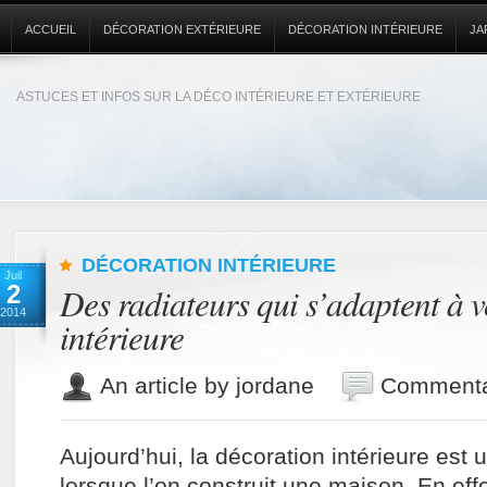
ACCUEIL
DÉCORATION EXTÉRIEURE
DÉCORATION INTÉRIEURE
JA
ASTUCES ET INFOS SUR LA DÉCO INTÉRIEURE ET EXTÉRIEURE
DÉCORATION INTÉRIEURE
Juil
2
Des radiateurs qui s’adaptent à v
2014
intérieure
An article by jordane
Commenta
Aujourd’hui, la décoration intérieure est 
lorsque l’on construit une maison. En eff