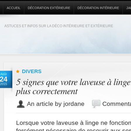
ACCUEIL
DÉCORATION EXTÉRIEURE
DÉCORATION INTÉRIEURE
JA
ASTUCES ET INFOS SUR LA DÉCO INTÉRIEURE ET EXTÉRIEURE
DIVERS
Août
24
5 signes que votre laveuse à ling
2015
plus correctement
An article by jordane
Commenta
Lorsque votre laveuse à linge ne fonctionn
forcément nécessaire de recourir aux ser