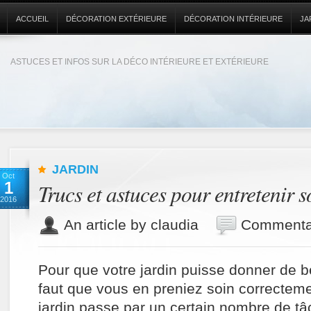
ACCUEIL
DÉCORATION EXTÉRIEURE
DÉCORATION INTÉRIEURE
JA
ASTUCES ET INFOS SUR LA DÉCO INTÉRIEURE ET EXTÉRIEURE
JARDIN
Oct
1
Trucs et astuces pour entretenir s
2016
An article by claudia
Commentai
Pour que votre jardin puisse donner de be
faut que vous en preniez soin correctemen
jardin passe par un certain nombre de tâc