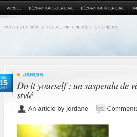
ACCUEIL
DÉCORATION EXTÉRIEURE
DÉCORATION INTÉRIEURE
JA
ASTUCES ET INFOS SUR LA DÉCO INTÉRIEURE ET EXTÉRIEURE
JARDIN
Mai
15
Do it yourself : un suspendu de v
2017
stylé
An article by jordane
Commenta