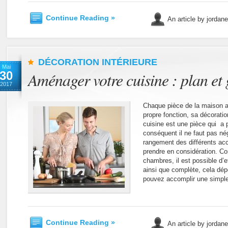
Continue Reading »
An article by jordan
DÉCORATION INTÉRIEURE
Mai
30
Aménager votre cuisine : plan et
2017
Chaque pièce de la maison a 
propre fonction, sa décoration
cuisine est une pièce qui a 
conséquent il ne faut pas nég
rangement des différents ac
prendre en considération. C
chambres, il est possible d’ef
ainsi que complète, cela dép
pouvez accomplir une simpl
Continue Reading »
An article by jordan