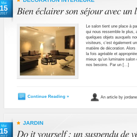
Mai
15
Bien éclairer son séjour avec un 
2017
Le salon tient une place à pa
qui nous ressemble le plus, 
quelques objets auxquels n
visiteurs, c’est également un
matière de décoration. Alors
la fois agréable et approprié
mieux qu’un luminaire salon 
nos besoins. Par un […]
Continue Reading »
An article by jordan
JARDIN
Mai
15
Do it yourself : un suspendu de v
2017