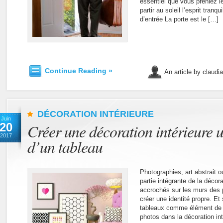
essentiel que vous preniez le
partir au soleil l’esprit tranq
d’entrée La porte est le […]
Continue Reading »
An article by claudi
DÉCORATION INTÉRIEURE
Juin
20
Créer une décoration intérieure u
2017
d’un tableau
Photographies, art abstrait ou
partie intégrante de la décora
accrochés sur les murs des 
créer une identité propre. Et
tableaux comme élément de 
photos dans la décoration i