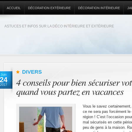
ACCUEIL
DÉCORATION EXTÉRIEURE
DÉCORATION INTÉRIEURE
JA
ASTUCES ET INFOS SUR LA DÉCO INTÉRIEURE ET EXTÉRIEURE
DIVERS
Juin
24
4 conseils pour bien sécuriser vo
2017
quand vous partez en vacances
Vous le savez certainement,
ce ne sera pas forcément le
région ! C’est l’occasion pou
mal sécurisés en cette pério
peu de gens à la maison. Rais