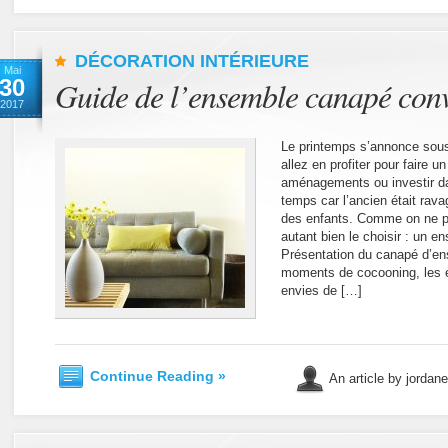
DÉCORATION INTÉRIEURE
Mai
30
Guide de l’ensemble canapé conv
2017
Le printemps s’annonce sous
allez en profiter pour faire 
aménagements ou investir dan
temps car l’ancien était rava
des enfants. Comme on ne pe
autant bien le choisir : un 
Présentation du canapé d’en
moments de cocooning, les e
envies de […]
Continue Reading »
An article by jordan