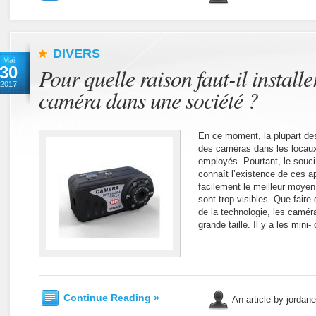
DIVERS
Mai
30
Pour quelle raison faut-il install
2017
caméra dans une société ?
En ce moment, la plupart des
des caméras dans les locaux 
employés. Pourtant, le souci
connaît l’existence de ces ap
facilement le meilleur moyen 
sont trop visibles. Que faire
de la technologie, les camér
grande taille. Il y a les mini
Continue Reading »
An article by jordan