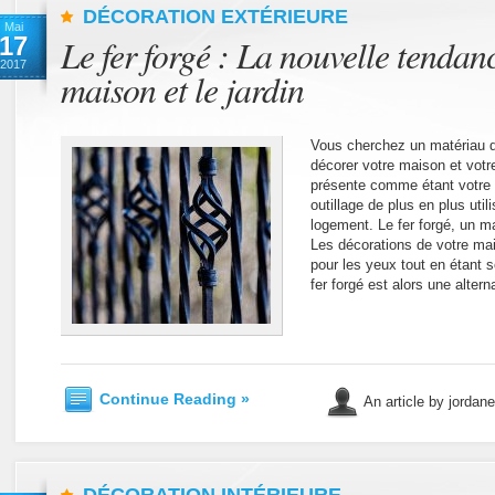
DÉCORATION EXTÉRIEURE
Mai
17
Le fer forgé : La nouvelle tendan
2017
maison et le jardin
Vous cherchez un matériau d
décorer votre maison et votre
présente comme étant votre me
outillage de plus en plus util
logement. Le fer forgé, un ma
Les décorations de votre mai
pour les yeux tout en étant s
fer forgé est alors une altern
Continue Reading »
An article by jordan
DÉCORATION INTÉRIEURE