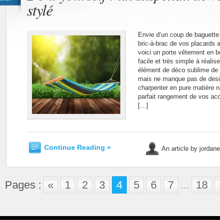
stylé
Envie d’un coup de baguette
bric-à-brac de vos placards
voici un porte vêtement en b
facile et très simple à réali
élément de déco sublime de v
mais ne manque pas de desi
charpenter en pure matière n
parfait rangement de vos ac
[…]
Continue Reading »
An article by jordan
Pages :
«
1
2
3
4
5
6
7
...
18