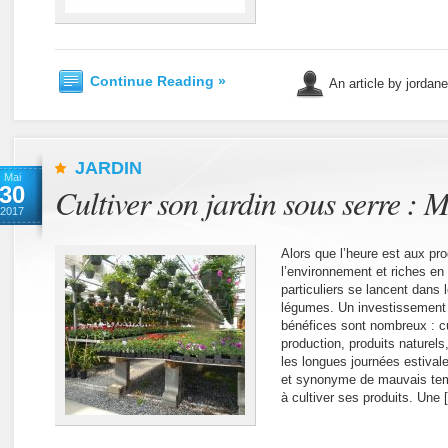
Continue Reading »
An article by jordan
JARDIN
Mai
30
Cultiver son jardin sous serre :
2017
Alors que l’heure est aux pro
l’environnement et riches en
particuliers se lancent dans l
légumes. Un investissement 
bénéfices sont nombreux : cu
production, produits naturel
les longues journées estivale
et synonyme de mauvais temp
à cultiver ses produits. Une 