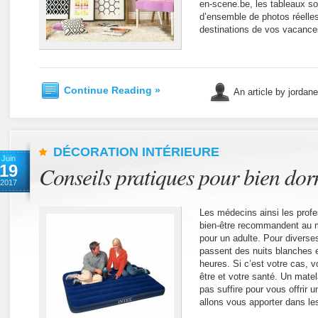
en-scene.be, les tableaux so
d’ensemble de photos réelles
destinations de vos vacance
Continue Reading »
An article by jordan
DÉCORATION INTÉRIEURE
Juin
19
Conseils pratiques pour bien dorm
2017
Les médecins ainsi les profe
bien-être recommandent au 
pour un adulte. Pour diverse
passent des nuits blanches 
heures. Si c’est votre cas, v
être et votre santé. Un mate
pas suffire pour vous offrir
allons vous apporter dans le