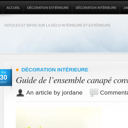
ACCUEIL
DÉCORATION EXTÉRIEURE
DÉCORATION INTÉRIEURE
JA
ASTUCES ET INFOS SUR LA DÉCO INTÉRIEURE ET EXTÉRIEURE
DÉCORATION INTÉRIEURE
Mai
30
Guide de l’ensemble canapé conv
2017
An article by jordane
Commenta