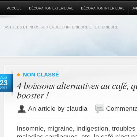
ACCUEIL
DÉCORATION EXTÉRIEURE
DÉCORATION INTÉRIEURE
JA
ASTUCES ET INFOS SUR LA DÉCO INTÉRIEURE ET EXTÉRIEURE
NON CLASSÉ
Août
23
4 boissons alternatives au café, q
2017
booster !
An article by claudia
Commentai
Insomnie, migraine, indigestion, trouble
maladies cardiaques, etc. le café n’est p