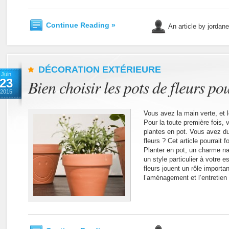
Continue Reading »
An article by jordan
DÉCORATION EXTÉRIEURE
Juin
23
Bien choisir les pots de fleurs po
2015
Vous avez la main verte, et 
Pour la toute première fois,
plantes en pot. Vous avez du
fleurs ? Cet article pourrait
Planter en pot, un charme nat
un style particulier à votre 
fleurs jouent un rôle importa
l’aménagement et l’entretien 