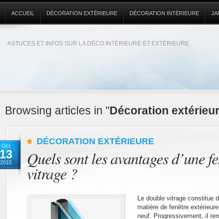
ACCUEIL
DÉCORATION EXTÉRIEURE
DÉCORATION INTÉRIEURE
JA
ASTUCES ET INFOS SUR LA DÉCO INTÉRIEURE ET EXTÉRIEURE
Browsing articles in "
Décoration extérieu
DÉCORATION EXTÉRIEURE
Oct
13
Quels sont les avantages d’une f
2015
vitrage ?
Le double vitrage constitue 
matière de fenêtre extérieure
neuf. Progressivement, il r