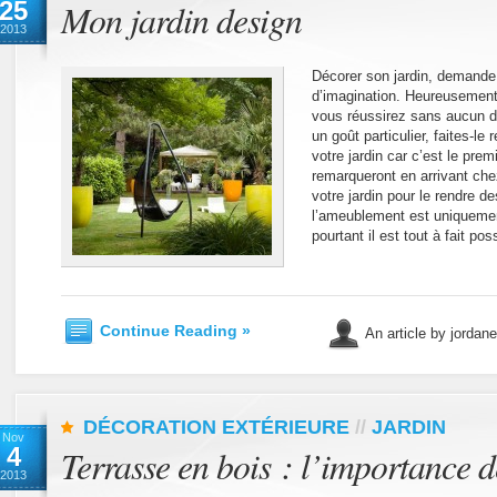
25
Mon jardin design
2013
Décorer son jardin, demande 
d’imagination. Heureusemen
vous réussirez sans aucun do
un goût particulier, faites-le
votre jardin car c’est le prem
remarqueront en arrivant ch
votre jardin pour le rendre 
l’ameublement est uniquement
pourtant il est tout à fait pos
Continue Reading »
An article by jordan
DÉCORATION EXTÉRIEURE
//
JARDIN
Nov
4
Terrasse en bois : l’importance d
2013