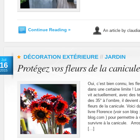
Continue Reading »
An article by claudi
DÉCORATION EXTÉRIEURE
//
JARDIN
Juil
16
Protégez vos fleurs de la canicule
2015
Oui, c’est bien connu, les fl
dans une certaine limite ! L
vit actuellement, avec des t
des 35° à l’ombre, il devient 
fleurs de la canicule. Voici
livre Florence (voir son blog 
blog.com ) pour permettre à vo
survivre à la canicule. Arros
[…]