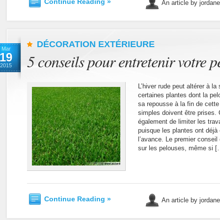
Continue Reading »
An article by jordan
DÉCORATION EXTÉRIEURE
Mar
19
5 conseils pour entretenir votre p
2015
L’hiver rude peut altérer à la
certaines plantes dont la pel
sa repousse à la fin de cett
simples doivent être prises.
également de limiter les trav
puisque les plantes ont déjà
l’avance. Le premier conseil
sur les pelouses, même si [
Continue Reading »
An article by jordan