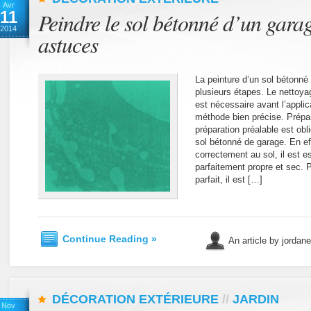
Avr
11
Peindre le sol bétonné d’un garag
2014
astuces
La peinture d’un sol bétonné
plusieurs étapes. Le nettoya
est nécessaire avant l’applic
méthode bien précise. Prépar
préparation préalable est obli
sol bétonné de garage. En ef
correctement au sol, il est e
parfaitement propre et sec. 
parfait, il est […]
Continue Reading »
An article by jordan
DÉCORATION EXTÉRIEURE
//
JARDIN
Nov