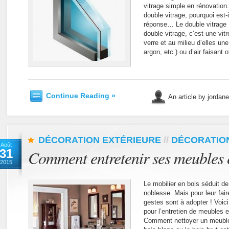
vitrage simple en rénovation
double vitrage, pourquoi est-
réponse… Le double vitrage :
double vitrage, c’est une v
verre et au milieu d’elles un
argon, etc.) ou d’air faisant o
Continue Reading »
An article by jordan
DÉCORATION EXTÉRIEURE
//
DÉCORATION
Août
31
Comment entretenir ses meubles 
2015
Le mobilier en bois séduit de
noblesse. Mais pour leur fair
gestes sont à adopter ! Voici
pour l’entretien de meubles e
Comment nettoyer un meuble e