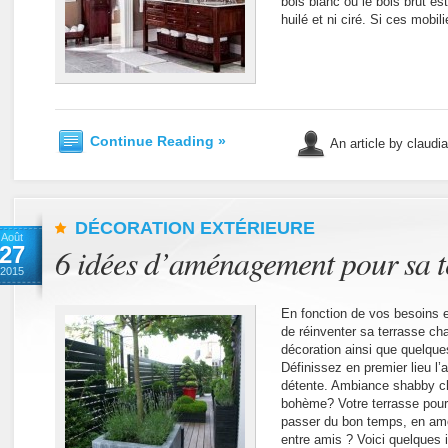
bois blanc ou le bois brut est 
huilé et ni ciré. Si ces mobil
Continue Reading »
An article by claudi
DÉCORATION EXTÉRIEURE
Août
27
6 idées d’aménagement pour sa t
2015
En fonction de vos besoins e
de réinventer sa terrasse c
décoration ainsi que quelques
Définissez en premier lieu l
détente. Ambiance shabby c
bohème? Votre terrasse pourra
passer du bon temps, en amo
entre amis ? Voici quelques