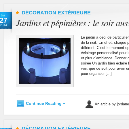
DÉCORATION EXTÉRIEURE
Juin
27
Jardins et pépinières : le soir aus
2014
Le jardin a ceci de particulier
de la nuit. En effet, chaque 
différent. C’est le moment op
éclairage personnalisé pour l
et plus d’ambiance. Donner d
soirée Un jardin bien éclairé 
voir, que ce soit pour avoir 
pour organiser […]
Continue Reading »
An article by jordan
DÉCORATION EXTÉRIEURE