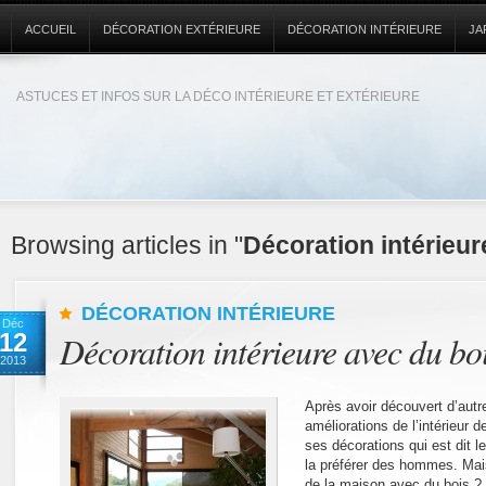
ACCUEIL
DÉCORATION EXTÉRIEURE
DÉCORATION INTÉRIEURE
JA
ASTUCES ET INFOS SUR LA DÉCO INTÉRIEURE ET EXTÉRIEURE
Browsing articles in "
Décoration intérieur
DÉCORATION INTÉRIEURE
Déc
12
Décoration intérieure avec du bo
2013
Après avoir découvert d’autr
améliorations de l’intérieur d
ses décorations qui est dit le
la préférer des hommes. Mais
de la maison avec du bois ? 