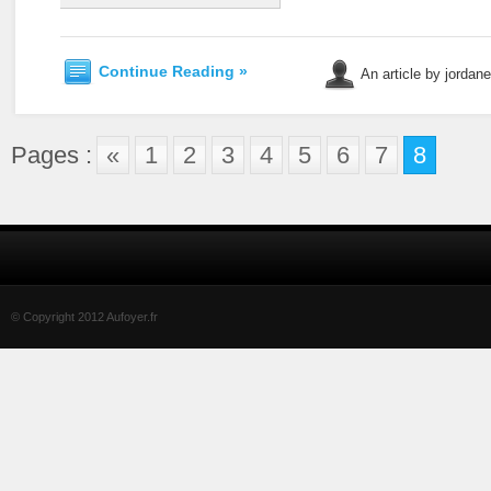
Continue Reading »
An article by jordan
Pages :
«
1
2
3
4
5
6
7
8
© Copyright 2012 Aufoyer.fr