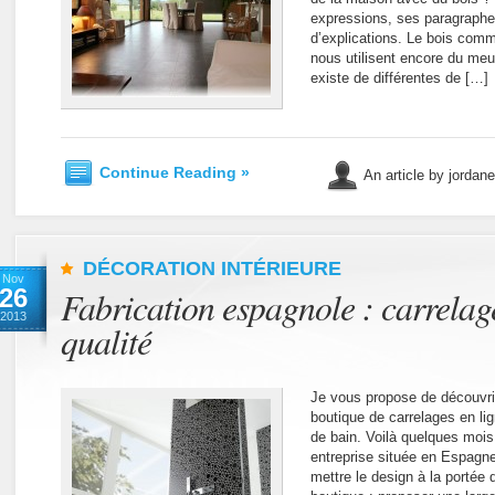
expressions, ses paragraphe
d’explications. Le bois com
nous utilisent encore du meub
existe de différentes de […]
Continue Reading »
An article by jordan
DÉCORATION INTÉRIEURE
Nov
26
Fabrication espagnole : carrelag
2013
qualité
Je vous propose de découvrir
boutique de carrelages en li
de bain. Voilà quelques moi
entreprise située en Espagn
mettre le design à la portée 