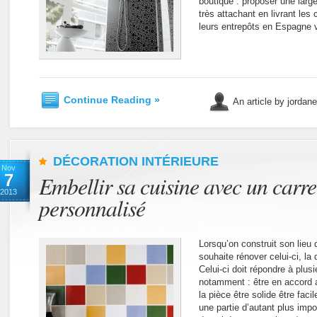
boutique : proposer une larg
très attachant en livrant l
leurs entrepôts en Espagne 
Continue Reading »
An article by jordan
DÉCORATION INTÉRIEURE
Nov
7
Embellir sa cuisine avec un carr
2013
personnalisé
Lorsqu’on construit son lieu 
souhaite rénover celui-ci, la
Celui-ci doit répondre à plus
notamment : être en accord 
la pièce être solide être faci
une partie d’autant plus impo