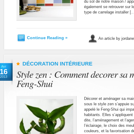
du sol de notre maison / appa
également se retrouver sur 
type de carrelage installer [
Continue Reading »
An article by jordan
DÉCORATION INTÉRIEURE
Avr
16
Style zen : Comment decorer sa 
2013
Feng-Shui
Décorer et aménager sa mais
sous le style zen s’appuie sur
appelé le Feng-Shui qui imp
habitants. Elles s’appliquent
dite, l’aménagement et l’ag
l’éclairage, le choix des me
couleurs, et la favorisation d