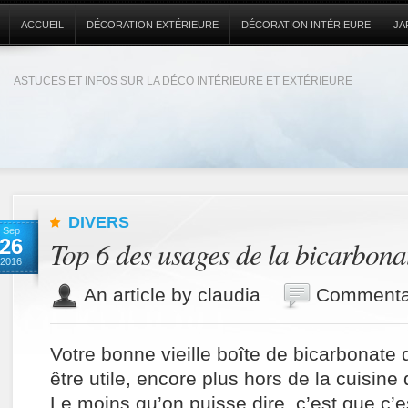
ACCUEIL
DÉCORATION EXTÉRIEURE
DÉCORATION INTÉRIEURE
JA
ASTUCES ET INFOS SUR LA DÉCO INTÉRIEURE ET EXTÉRIEURE
DIVERS
Sep
26
Top 6 des usages de la bicarbona
2016
An article by claudia
Commentai
Votre bonne vieille boîte de bicarbonate
être utile, encore plus hors de la cuisine
Le moins qu’on puisse dire, c’est que c’es