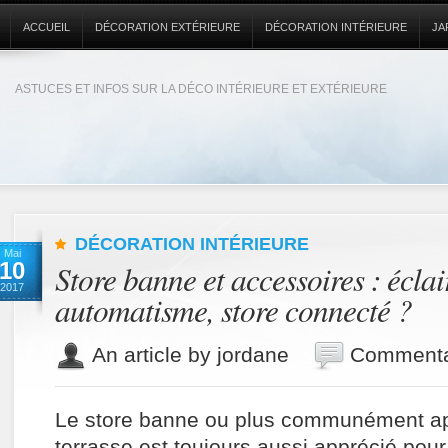
ACCUEIL
DÉCORATION EXTÉRIEURE
DÉCORATION INTÉRIEURE
JA
ASTUCES ET INFOS SUR LA DÉCO INTÉRIEURE ET EXTÉRIEURE
DÉCORATION INTÉRIEURE
Mai
10
Store banne et accessoires : éclai
2017
automatisme, store connecté ?
An article by jordane
Commenta
Le store banne ou plus communément ap
terrasse est toujours aussi apprécié pour