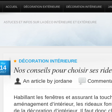
ACCUEIL
DÉCORATION EXTÉRIEURE
DÉCORATION INTÉRIEURE
JA
ASTUCES ET INFOS SUR LA DÉCO INTÉRIEURE ET EXTÉRIEURE
DÉCORATION INTÉRIEURE
Mar
14
Nos conseils pour choisir ses rid
2017
An article by jordane
Commenta
Habillant les fenêtres et assurant la touc
aménagement d’intérieur, les rideaux font
de la décoration d’intérieur. Il faut donc 