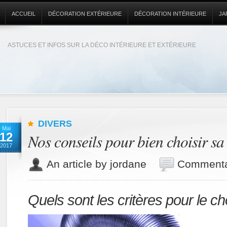
ACCUEIL
DÉCORATION EXTÉRIEURE
DÉCORATION INTÉRIEURE
JA
ASTUCES ET INFOS SUR LA DÉCO INTÉRIEURE ET EXTÉRIEURE
DIVERS
Mai
12
Nos conseils pour bien choisir 
2017
An article by jordane
Commenta
Quels sont les critères pour le 