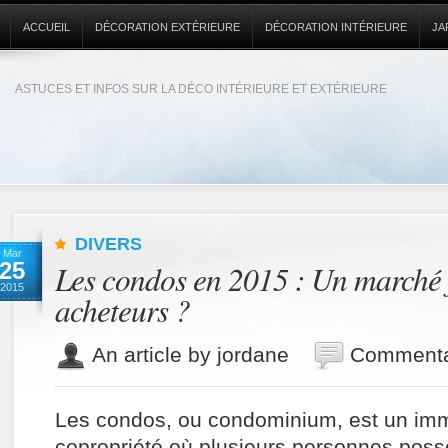
ACCUEIL
DÉCORATION EXTÉRIEURE
DÉCORATION INTÉRIEURE
JA
ASTUCES ET INFOS SUR LA DÉCO INTÉRIEURE ET EXTÉRIEURE
DIVERS
Mar
25
Les condos en 2015 : Un marché 
2015
acheteurs ?
An article by jordane
Commenta
Les condos, ou condominium, est un im
copropriété où plusieurs personnes pos