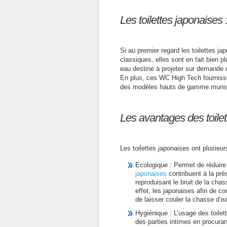
Les toilettes japonaises 
Si au premier regard les toilettes 
classiques, elles sont en fait bien p
eau destiné à projeter sur demande u
En plus, ces WC High Tech fournissen
des modèles hauts de gamme munis 
Les avantages des toile
Les toilettes japonaises ont plusieu
Ecologique : Permet de réduire l
japonaises
contribuent à la pré
reproduisant le bruit de la ch
effet, les japonaises afin de cou
de laisser couler la chasse d’ea
Hygiénique : L’usage des toilet
des parties intimes en procuran