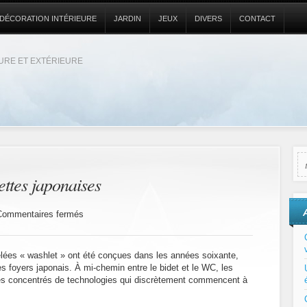
DÉCORATION INTÉRIEURE
JARDIN
JEUX
DIVERS
CONTACT
EURE ET EXTÉRIEURE
ettes japonaises
sur
Commentaires fermés
Les
avantages
des
elées « washlet » ont été conçues dans les années soixante,
toilettes
es foyers japonais. À mi-chemin entre le bidet et le WC, les
japonaises
bles concentrés de technologies qui discrètement commencent à