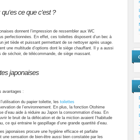
: qu’es ce que c’est ?
japonaises donnent l’impression de ressembler aux WC
lus perfectionnées. En effet, ces toilettes disposent d’un bec à
n jet tiède et puissant permettant de se nettoyer après usage.
t une multitude d’options dont le siège chauffant. Il y a aussi
de séchoir, de télécommande, de siège massant.
ttes japonaises
rs avantages :
’utilisation du papier toilette, les
toilettes
servation de l’environnement. En plus, la fonction Otohime
asse d’eau aide à réduire au Japon la consommation d’eau. En
vrir le bruit de la défécation et de la miction avaient l’habitude
u, ce qui entraine le gaspillage d’une grande quantité d’eau.
tes japonaises procure une hygiène efficace et parfaite
t une sensation de bien-être aussi bien constatée par les