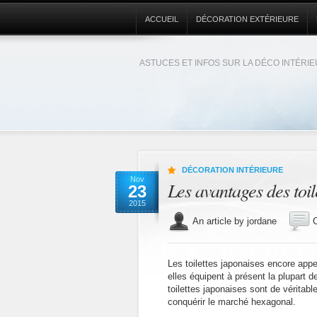
ACCUEIL
DÉCORATION EXTÉRIEURE
ASTUCES ET INFOS SUR LA DÉCO INTÉRI
DÉCORATION INTÉRIEURE
Nov
Les avantages des toil
23
2015
An article by jordane
Les toilettes japonaises encore app
elles équipent à présent la plupart d
toilettes japonaises sont de vérita
conquérir le marché hexagonal.