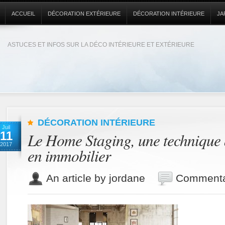
ACCUEIL
DÉCORATION EXTÉRIEURE
DÉCORATION INTÉRIEURE
JA
ASTUCES ET INFOS SUR LA DÉCO INTÉRIEURE ET EXTÉRIEURE
DÉCORATION INTÉRIEURE
Juil
11
Le Home Staging, une technique q
2017
en immobilier
An article by jordane
Commenta