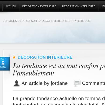
ACCUEIL
DÉCORATION EXTÉRIEURE
DÉCORATION INTÉRIEURE
JA
ASTUCES ET INFOS SUR LA DÉCO INTÉRIEURE ET EXTÉRIEURE
DÉCORATION INTÉRIEURE
Déc
5
La tendance est au tout confort p
2016
l’ameublement
An article by jordane
Commenta
La grande tendance actuelle en termes 
tout confort, au cocooning le plus total. 