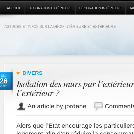
ACCUEIL
DÉCORATION EXTÉRIEURE
DÉCORATION INTÉRIEURE
JA
ASTUCES ET INFOS SUR LA DÉCO INTÉRIEURE ET EXTÉRIEURE
DIVERS
Mai
26
Isolation des murs par l’extérieu
2016
l’extérieur ?
An article by jordane
Commenta
Alors que l’Etat encourage les particuliers
logement afin d’en réduire la consommat