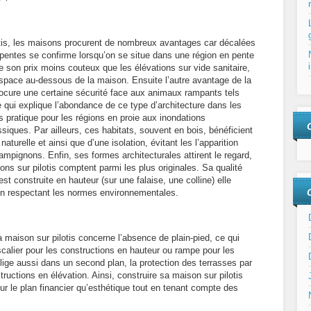
otis, les maisons procurent de nombreux avantages car décalées
rpentes se confirme lorsqu’on se situe dans une région en pente
 son prix moins couteux que les élévations sur vide sanitaire,
espace au-dessous de la maison. Ensuite l’autre avantage de la
 procure une certaine sécurité face aux animaux rampants tels
ce qui explique l’abondance de ce type d’architecture dans les
s pratique pour les régions en proie aux inondations
siques. Par ailleurs, ces habitats, souvent en bois, bénéficient
naturelle et ainsi que d’une isolation, évitant les l’apparition
mpignons. Enfin, ses formes architecturales attirent le regard,
sons sur pilotis comptent parmi les plus originales. Sa qualité
st construite en hauteur (sur une falaise, une colline) elle
en respectant les normes environnementales.
 maison sur pilotis concerne l’absence de plain-pied, ce qui
calier pour les constructions en hauteur ou rampe pour les
lige aussi dans un second plan, la protection des terrasses par
ructions en élévation. Ainsi, construire sa maison sur pilotis
 sur le plan financier qu’esthétique tout en tenant compte des