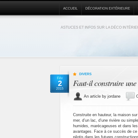
ACCUEIL
DÉCORATION EXTÉRIEURE
ASTUCES ET INFOS SUR LA DÉCO INTÉRI
DIVERS
Fév
Faut-il construire une
2
2015
An article by jordane
Construite en hauteur, la maison sur
mer, d’un lac, d’une rivière ou simpl
humides, marécageuses et dans les 
avantages. Face à ce succès de ce t
pilotis dans les futures construction