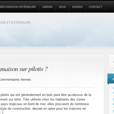
DÉCORATION INTÉRIEURE
JARDIN
JEUX
DIVERS
CONTACT
EURE ET EXTÉRIEURE
 maison sur pilotis ?
sur
Commentaires fermés
Faut-
il
construire
 pilotis qui est généralement en bois peut être au-dessus de la
une
ement sur terre. Très utilisée chez les habitants des zones
maison
pays tropicaux en bord de mer, elles procurent de nombreux
sur
pilotis
ype de construction, devrait-on opter pour les maisons en
?
s ?