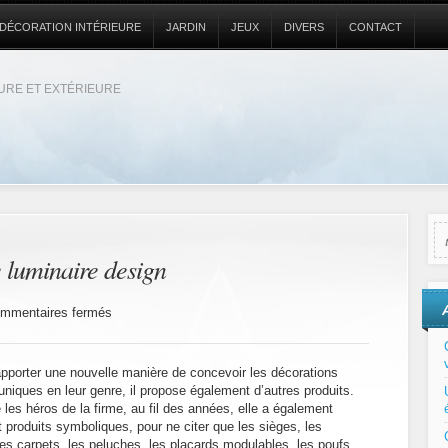
DÉCORATION INTÉRIEURE
JARDIN
JEUX
DIVERS
CONTACT
EURE ET EXTÉRIEURE
 luminaire design
sur
mmentaires fermés
Fatboy
:
la
apporter une nouvelle manière de concevoir les décorations
marque
s uniques en leur genre, il propose également d’autres produits.
de
es héros de la firme, au fil des années, elle a également
luminaire
design
 produits symboliques, pour ne citer que les sièges, les
es carpets, les peluches, les placards modulables, les poufs