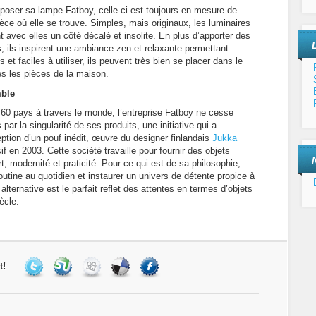
déposer sa lampe Fatboy, celle-ci est toujours en mesure de
pièce où elle se trouve. Simples, mais originaux, les luminaires
avec elles un côté décalé et insolite. En plus d’apporter des
, ils inspirent une ambiance zen et relaxante permettant
 et faciles à utiliser, ils peuvent très bien se placer dans le
tes les pièces de la maison.
mble
60 pays à travers le monde, l’entreprise Fatboy ne cesse
r la singularité de ses produits, une initiative qui a
ion d’un pouf inédit, œuvre du designer finlandais
Jukka
if en 2003. Cette société travaille pour fournir des objets
fort, modernité et praticité. Pour ce qui est de sa philosophie,
outine au quotidien et instaurer un univers de détente propice à
 alternative est le parfait reflet des attentes en termes d’objets
ècle.
t!