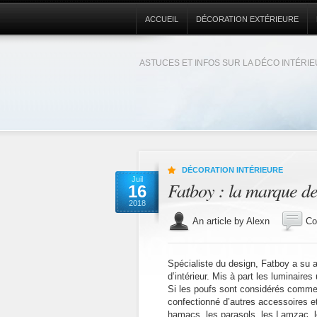
ACCUEIL
DÉCORATION EXTÉRIEURE
ASTUCES ET INFOS SUR LA DÉCO INTÉRI
DÉCORATION INTÉRIEURE
Juil
Fatboy : la marque de
16
2018
An article by Alexn
Co
Spécialiste du design, Fatboy a su 
d’intérieur. Mis à part les luminaire
Si les poufs sont considérés comme l
confectionné d’autres accessoires et
hamacs, les parasols, les Lamzac, l