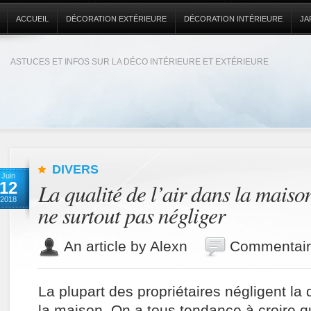
ACCUEIL
DÉCORATION EXTÉRIEURE
DÉCORATION INTÉRIEURE
JA
ASTUCES ET INFOS SUR LA DÉCO INTÉRIEURE ET EXTÉRIEURE
DIVERS
Juin
12
La qualité de l’air dans la maison
2018
ne surtout pas négliger
An article by Alexn
Commentair
La plupart des propriétaires négligent la q
la maison. On a tous tendance à croire qu