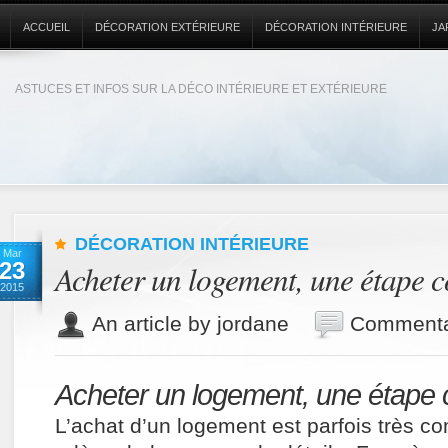
ACCUEIL
DÉCORATION EXTÉRIEURE
DÉCORATION INTÉRIEURE
JA
ASTUCES ET INFOS SUR LA DÉCO INTÉRIEURE ET EXTÉRIEURE
DÉCORATION INTÉRIEURE
Mar
23
Acheter un logement, une étape 
2015
An article by jordane
Commenta
Acheter un logement, une étape
L’achat d’un logement est parfois très c