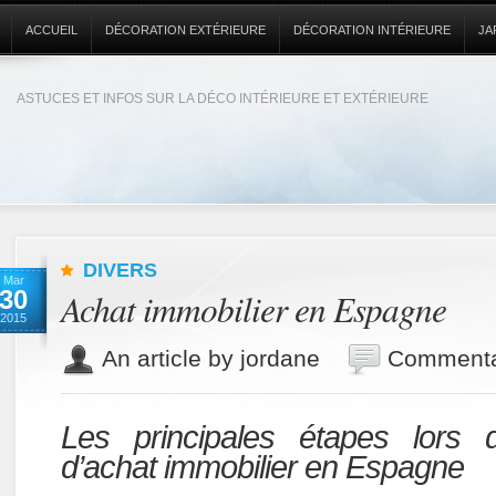
ACCUEIL
DÉCORATION EXTÉRIEURE
DÉCORATION INTÉRIEURE
JA
ASTUCES ET INFOS SUR LA DÉCO INTÉRIEURE ET EXTÉRIEURE
DIVERS
Mar
30
Achat immobilier en Espagne
2015
An article by jordane
Commenta
Les principales étapes lors 
d’achat immobilier en Espagne