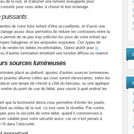
éclairage
ieu de la nuit, et d’allumer une lumière aveuglante pour
dans
3 conseils pour vous aidez à choisir le bon éclairage.
la
p puissants
chambre
du
mbre de votre futur enfant d’être accueillante, et d’avoir une
bébé
lairage assez doux permettra de réduire les contrastes entre la
i permet de ne pas trop solliciter les yeux de votre enfant qui
lampes halogènes et les ampoules exposées. Ces types de
nt de rendre les bébés inconfortables. Optez plutôt pour
le
 ou d’autres luminaires émettant une lumière diffuse ou nuancé.
eurs sources lumineuses
luminaire placé au plafond, ajoutez d’autres sources lumineuses
us pourrez allumer celles qui vous seront nécessaires, selon les
placer une lampe de chevet à côté du berceau, ou une applique
mettre du point de vue de bébé, pour savoir à quel endroit les
it que la luminosité devra vous permettre d’éviter les jouets,
ant au milieu de la nuit. Le tout sans le réveiller. Par contre,
lampes pour la sécurité de votre bébé, quand il commencera à
eurs valable pour votre sécurité aussi, car on n’est jamais à
 fil dans l’obscurité.
st important