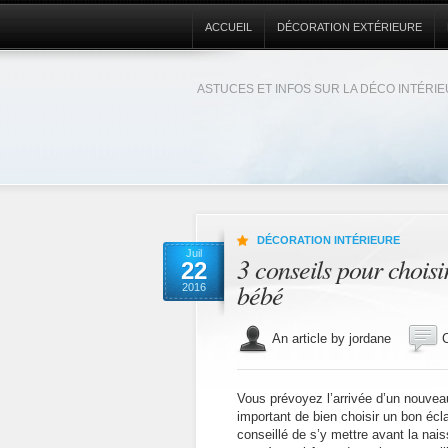
ACCUEIL
DÉCORATION EXTÉRIEURE
ASTUCES ET INFOS SUR LA DÉCO INTÉRI
DÉCORATION INTÉRIEURE
Juil
3 conseils pour chois
22
bébé
2016
An article by jordane
Vous prévoyez l’arrivée d’un nouveau
important de bien choisir un bon écla
conseillé de s’y mettre avant la nai