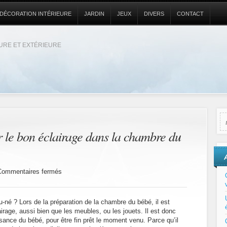
DÉCORATION INTÉRIEURE
JARDIN
JEUX
DIVERS
CONTACT
EURE ET EXTÉRIEURE
ir le bon éclairage dans la chambre du
sur
Commentaires fermés
3
conseils
pour
-né ? Lors de la préparation de la chambre du bébé, il est
choisir
irage, aussi bien que les meubles, ou les jouets. Il est donc
le
ssance du bébé, pour être fin prêt le moment venu. Parce qu’il
bon