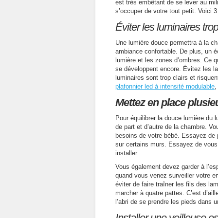
est très embêtant de se lever au mil
s’occuper de votre tout petit. Voici 
Éviter les luminaires tro
Une lumière douce permettra à la cha
ambiance confortable. De plus, un éc
lumière et les zones d’ombres. Ce qu
se développent encore. Évitez les 
luminaires sont trop clairs et risque
plafonnier led à intensité modulable
,
Mettez en place plusi
Pour équilibrer la douce lumière du 
de part et d’autre de la chambre. Vo
besoins de votre bébé. Essayez de 
sur certains murs. Essayez de vous 
installer.
Vous également devez garder à l’espr
quand vous venez surveiller votre enf
éviter de faire traîner les fils des 
marcher à quatre pattes. C’est d’aill
l’abri de se prendre les pieds dans un
Installer une veilleuse e